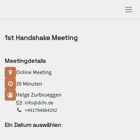
Zum Inhalt springen
1st Handshake Meeting
Meetingdetails
Online Meeting
30 Minuten
Helge Zurbrueggen
info@dcfo.de
+491794884292
Ein Datum auswählen